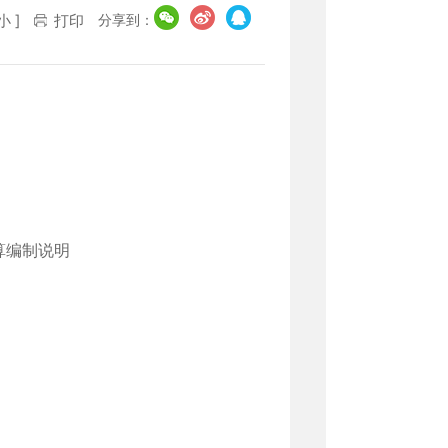
分享到：
小
]
打印
算编制说明