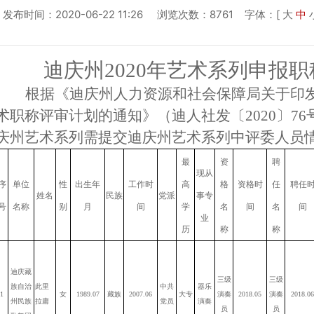
发布时间：2020-06-22 11:26 浏览次数：8761
字体：[
大
中
迪庆州
2020
年艺术系列申报职
根据《
迪庆州人力资源和社会保障局关于印发迪
术职称评审计划的通知
》（
迪人社发〔2020〕76
庆州艺术系列需提交迪庆州艺术系列中评委人员
最
资
聘
现从
序
单位
性
出生年
工作时
高
格
资格时
任
聘任
姓名
民族
党派
事专
号
名称
别
月
间
学
名
间
名
间
业
历
称
称
迪庆藏
三级
三级
族自治
此里
中共
器乐
1
女
1989.07
藏族
2007.06
大专
演奏
2018.05
演奏
2018.06
州民族
拉庸
党员
演奏
员
员