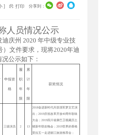
分享到：
小
]
打印
称人员情况公示
庆州 2020 年中级专业技
号
）文件要求，现将2020年迪
情况公示如下：
履
累
时
申报资
职
计
获奖情况
格
年
年
限
限
2018
奋进新时代共筑强军梦文艺演
出；2019庆祝改革开放40周年歌咏
大会；2019四川省康巴卫视藏历土
三级演员
2
13
猪新年联欢晚会；2019世界的香格
里拉五一走进丽江旅游推荐会；