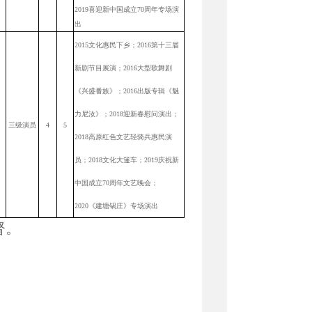
2019喜迎新中国成立70周年专场演
出
2015
文化惠民下乡；2016第十三届
新剧节目展演；2016大型歌舞剧
《兴盛番族》；2016出版专辑《魅
力尼汝》；2018迎新春慰问演出；
三级演员
4
5
2018高原红色文艺轻骑兵惠民演
员；2018文化大篷车；2019庆祝新
中国成立70周年文艺晚会；
2020《建塘锅庄》专场演出
督。