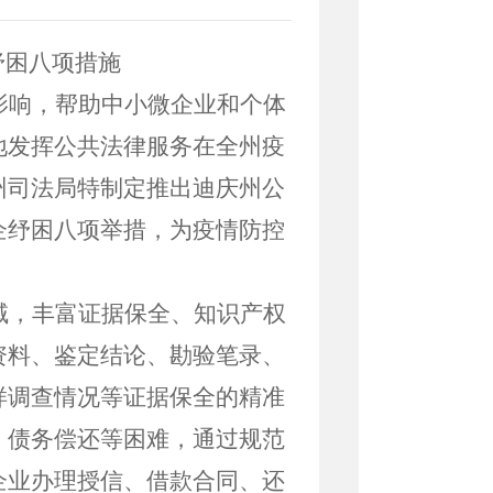
八项措施
影响，帮助中小微企业和个体
地发挥公共法律服务在全
州
疫
州司法局
特制定推出
迪庆州
公
企纾困
八
项举措，为疫情防控
域，丰富证据保全、知识产权
资料、鉴定结论、勘验笔录、
样调查情况等证据保全的精准
、债务偿还等困难，通过规范
企业办理授信、借款合同、还