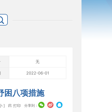
号
无
期
2022-06-01
纾困八项措施
分享到：
小
]
打印