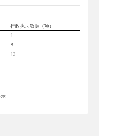
行政执法数据（项）
1
6
13
公示