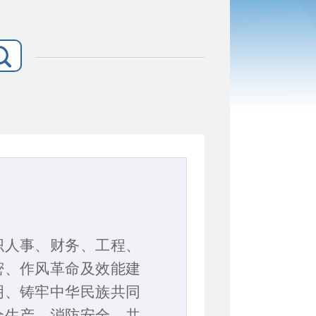
织人事、财务、工程、
密、
作风革命及效能建
明
、
铸牢中华民族共同
全生产、
消防安全
、
共