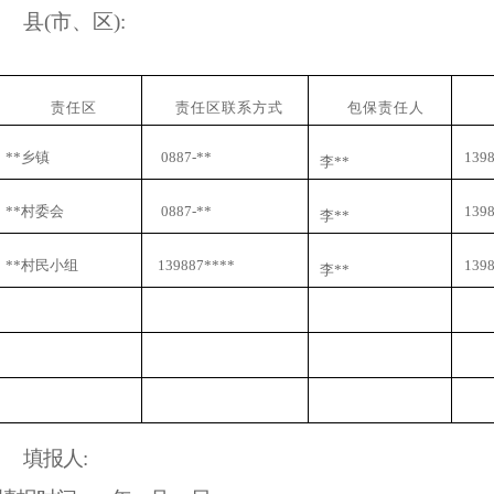
县
(市、区):
责任区
责任区联系方式
包保责任人
**乡镇
0887-**
139
李**
**村委会
0887-**
139
李**
**村民小组
139887****
139
李**
填报人
: