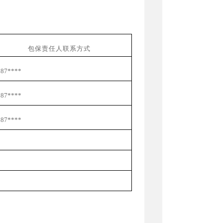
包保责任人联系方式
887****
887****
887****