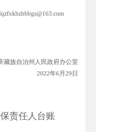
xkhzhbbgs@163.com
庆
藏族自治
州
人民政府
办公室
2022年
6
月
29
日
包保责任人
台账