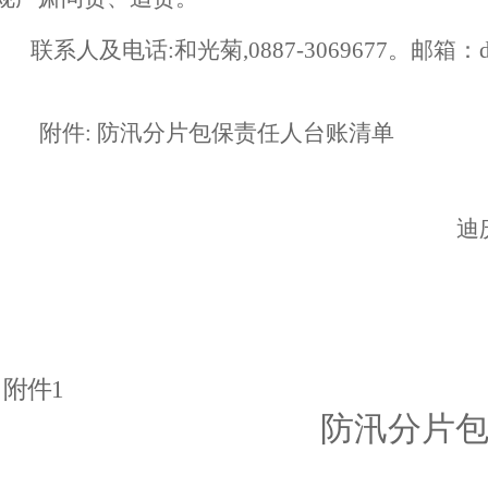
联系人及电话:和光菊,0887-3069677。邮箱：dqzf
附件
:
防汛分片包保责任人
台账
清单
迪
附件
1
防汛分片