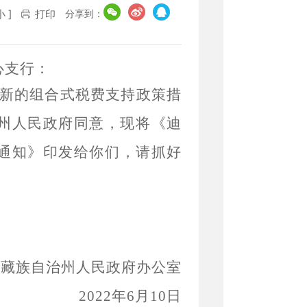
分享到：
小
]
打印
心支行
：
新的组合式税费支持政策
措
州人民政府同意，现将
《
迪
通知》
印发给你们
，请
抓好
庆藏族自治州人民政府办公室
20
22
年
6
月
10
日