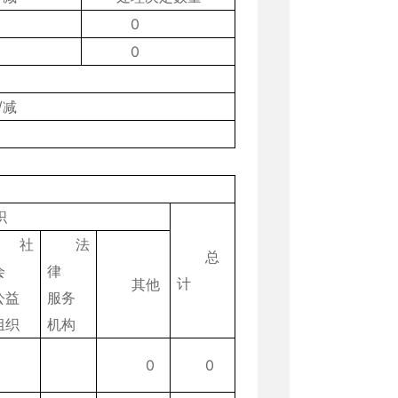
0
0
/减
织
社
法
总
会
律
计
其他
公益
服务
组织
机构
0
0