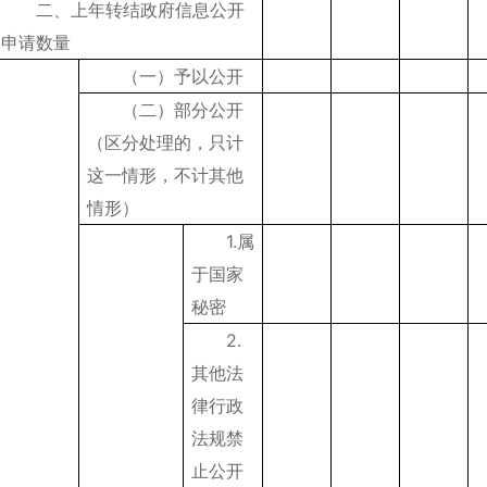
二、上年转结政府信息公开
申请数量
（一）予以公开
（二）部分公开
（区分处理的，只计
这一情形，不计其他
情形）
1.属
于国家
秘密
2.
其他法
律行政
法规禁
止公开