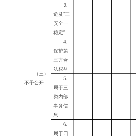
3.
危及“三
安全一
稳定”
4.
保护第
三方合
法权益
（三）
5.
不予公开
属于三
类内部
事务信
息
6.
属于四