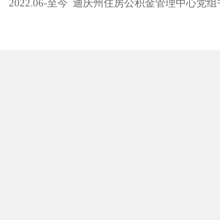
20
22
.0
6
-
至今
迪庆州住房公积金管理中心党组