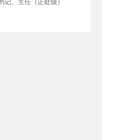
书记
、主任（
正
处级
）