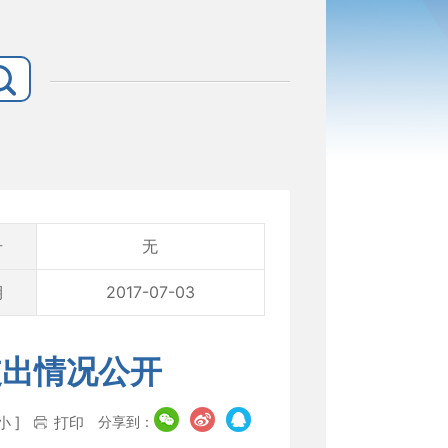
号
无
期
2017-07-03
支出情况公开
分享到：
小
]
打印